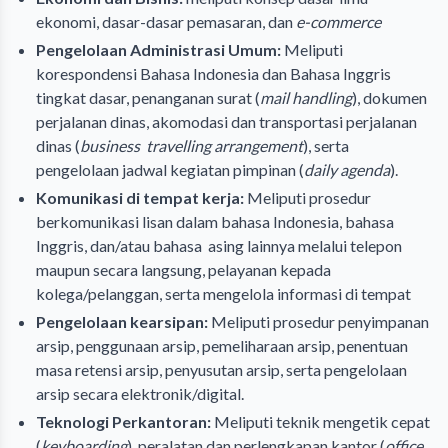
ekonomi, dasar-dasar pemasaran, dan
e-commerce
Pengelolaan Administrasi Umum:
Meliputi
korespondensi Bahasa Indonesia dan Bahasa Inggris
tingkat dasar, penanganan surat (
mail handling
), dokumen
perjalanan dinas, akomodasi dan transportasi perjalanan
dinas (
business travelling
arrangement
), serta
pengelolaan jadwal kegiatan pimpinan (
daily agenda
).
Komunikasi di tempat kerja:
Meliputi prosedur
berkomunikasi lisan dalam bahasa Indonesia, bahasa
Inggris, dan/atau bahasa asing lainnya melalui telepon
maupun secara langsung, pelayanan kepada
kolega/pelanggan, serta mengelola informasi di tempat
Pengelolaan kearsipan:
Meliputi prosedur penyimpanan
arsip, penggunaan arsip, pemeliharaan arsip, penentuan
masa retensi arsip, penyusutan arsip, serta pengelolaan
arsip secara elektronik/digital.
Teknologi Perkantoran:
Meliputi teknik mengetik cepat
(
keyboarding
), peralatan dan perlengkapan kantor (
office