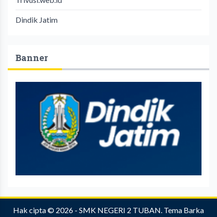
Dindik Jatim
Banner
Hak cipta © 2026 -
SMK NEGERI 2 TUBAN
.
Tema Barka