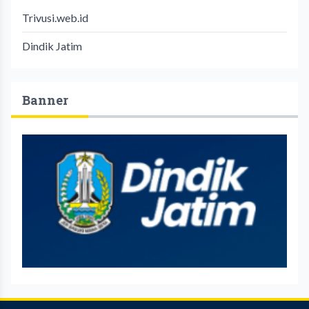
Trivusi.web.id
Dindik Jatim
Banner