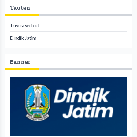
Tautan
Trivusi.web.id
Dindik Jatim
Banner