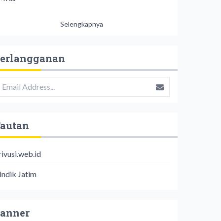
Selengkapnya
erlangganan
autan
rivusi.web.id
indik Jatim
anner