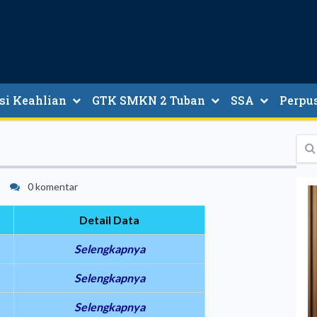
si Keahlian
GTK SMKN 2 Tuban
SSA
Perpus
ntoran
sana
isual
0 komentar
Detail Data
Selengkapnya
Selengkapnya
Selengkapnya