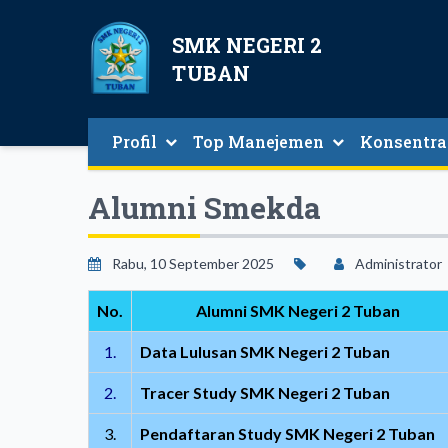
SMK NEGERI 2
TUBAN
Profil
Top Manejemen
Konsentra
Struktur Organisasi Sekolah
Mutu, SDM Dan Kewirausahaan
Manajemen Perka
Desain Dan Produksi Bu
Desain Komunikasi V
Alumni Smekda
Rabu, 10 September 2025
Administrator
No.
Alumni SMK Negeri 2 Tuban
1.
Data Lulusan SMK Negeri 2 Tuban
2.
Tracer Study SMK Negeri 2 Tuban
3.
Pendaftaran Study SMK Negeri 2 Tuban