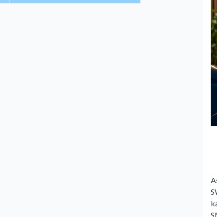
A
S
k
S